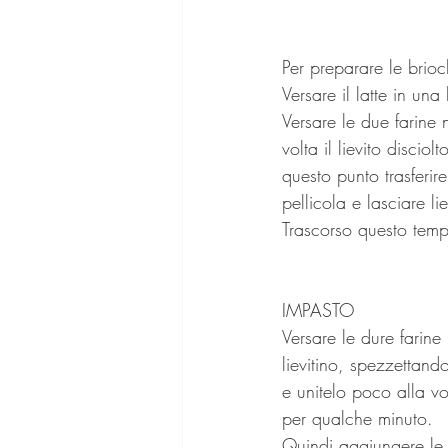
Per preparare le brioc
Versare il latte in una
Versare le due farine 
volta il lievito disci
questo punto trasferir
pellicola e lasciare li
Trascorso questo temp
IMPASTO
Versare le dure farine
lievitino, spezzettando
e unitelo poco alla v
per qualche minuto. 
Quindi aggiungere le 