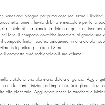
he veneziane bisogna per prima cosa realizzare il lievitino.
 brocchetta, unire il lievito di birra e mescolare per farlo scio
nella ciotola di una planetaria dotata di gancio e incorpor
olto nel latte. Il composto dovrebbe incordarsi al gancio una 
e il composto finito (liscio ed omogeneo) in una ciotola, cop
evitare in frigorifero per circa 12 ore.
o il composto avrà raddoppiato il suo volume.
 nella ciotola di una planetaria dotata di gancio. Aggiungete
lo con le mani e iniziare ad impastare. Sciogliere il lievito d
olta alla planetaria. Aggiungere anche lo zucchero e inizia
uova una alla volta facendole assorbire gradualmente e co