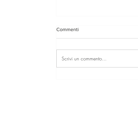
Commenti
Scrivi un commento...
Crostata di frutta all'olio di
oliva
Terms & Conditions