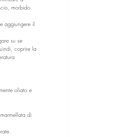
iscio, morbido 
te aggiungere il 
egare su se 
uindi, coprire la 
ratura 
mente oliato e 
a marmellata di 
rate. 