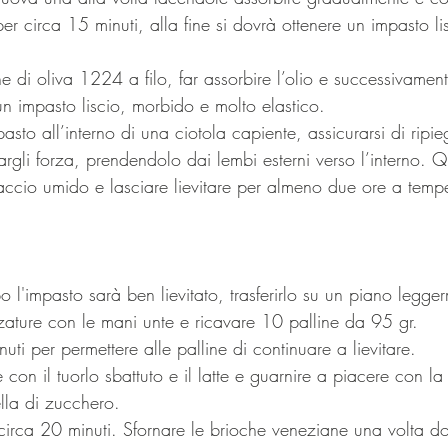
er circa 15 minuti, alla fine si dovrà ottenere un impasto l
ine di oliva 1224 a filo, far assorbire l’olio e successivamen
un impasto liscio, morbido e molto elastico.
mpasto all’interno di una ciotola capiente, assicurarsi di ripi
argli forza, prendendolo dai lembi esterni verso l’interno. Q
ccio umido e lasciare lievitare per almeno due ore a tempe
 l'impasto sarà ben lievitato, trasferirlo su un piano legger
zature con le mani unte e ricavare 10 palline da 95 gr.
uti per permettere alle palline di continuare a lievitare. 
e con il tuorlo sbattuto e il latte e guarnire a piacere con l
lla di zucchero. 
circa 20 minuti. Sfornare le brioche veneziane una volta do