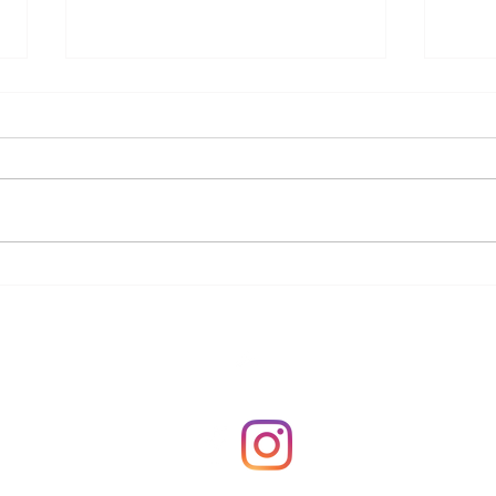
Crem
Torta di mele rustica all'olio
Top