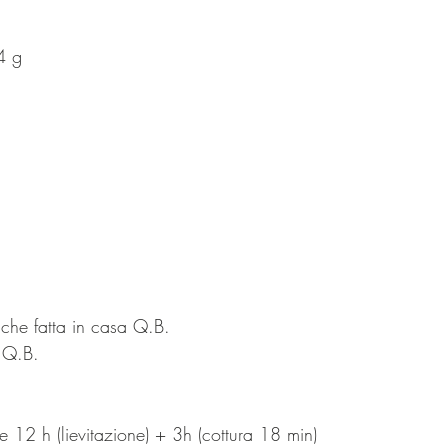
 4 g
che fatta in casa Q.B.
 Q.B.
 12 h (lievitazione) + 3h (cottura 18 min)