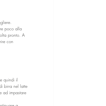
gliere. 
are poco alla 
volta pronto. A 
rire con 
 quindi il 
i birra nel latte 
re ad impastare 
ntinuare a 