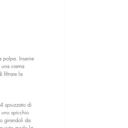
 polpa. Inserire 
re una crema 
filtrare la 
24 spruzzato di 
 uno spicchio 
o girandoli da 
in questo modo la 