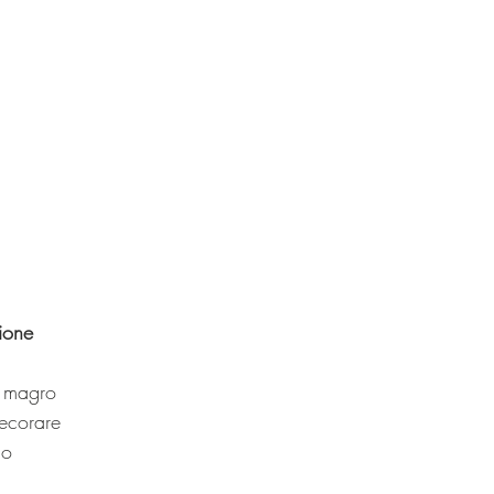
ione
t magro
ecorare
no