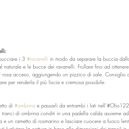
li: 
bucciare i 3 
#ravanelli
 in modo da separare la buccia dalla
al naturale e le bucce dei ravanelli. Frullare fino ad ottene
rosa acceso, aggiungendo un pizzico di sale. Consiglio di 
re per renderla il più liscia e cremosa possibile.
etto di 
#ombrina
 e passarli da entrambi i lati nell’#Olio12
i tranci di ombrina conditi in una padella calda assieme ad
a e un rametto di rosmarino e lasciare cuocere a fuoco lent
nuti (valutare la cottura in base alle dimensioni dei tranci) 