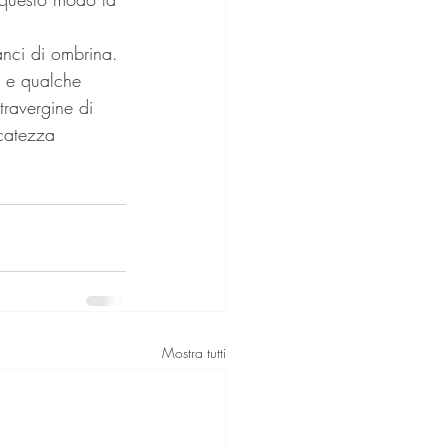
anci di ombrina. 
i e qualche 
ravergine di 
catezza 
Mostra tutti