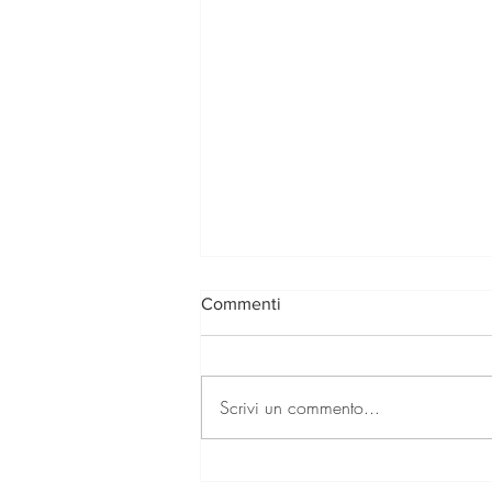
Commenti
Scrivi un commento...
Filetti d'Orata su Guacamole