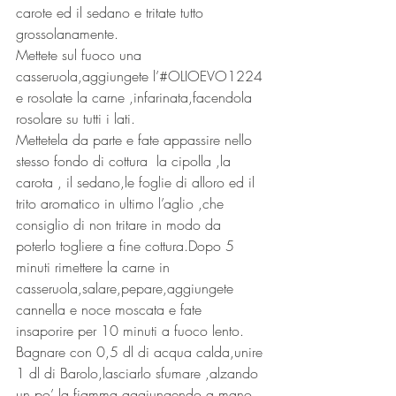
carote ed il sedano e tritate tutto 
grossolanamente.
Mettete sul fuoco una 
casseruola,aggiungete l’#OLIOEVO1224 
e rosolate la carne ,infarinata,facendola 
rosolare su tutti i lati.
Mettetela da parte e fate appassire nello 
stesso fondo di cottura  la cipolla ,la 
carota , il sedano,le foglie di alloro ed il 
trito aromatico in ultimo l’aglio ,che 
consiglio di non tritare in modo da 
poterlo togliere a fine cottura.Dopo 5 
minuti rimettere la carne in 
casseruola,salare,pepare,aggiungete 
cannella e noce moscata e fate 
insaporire per 10 minuti a fuoco lento.
Bagnare con 0,5 dl di acqua calda,unire 
1 dl di Barolo,lasciarlo sfumare ,alzando 
un po’ la fiamma,aggiungendo a mano 